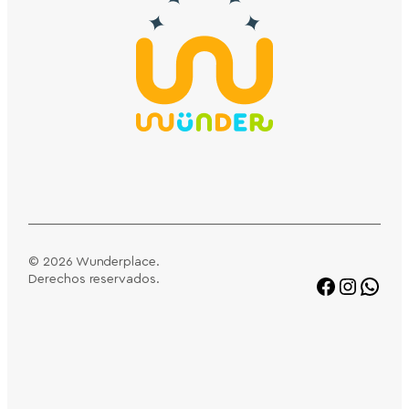
© 2026 Wunderplace.
Derechos reservados.
Faceboo
Instag
Wha